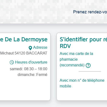
Prenez rendez-vo
e De La Dermoyse
S'identifier pour 
 08:30 – 12:30, 13:30 – 19:00
08:30 – 12:30, 13:30 – 19:00
RDV
Adresse
08:30 – 12:30, 13:30 – 19:00
n Michaut 54120 BACCARAT
Avec ma carte de la
 08:30 – 12:30, 13:30 – 19:00
pharmacie
08:30 – 12:30, 13:30 – 19:00
Heures d'ouverture
help
(recommandé)
samedi: 08:30 – 18:00
dimanche: Fermé
Avec mon n° de téléphone
 08:30 – 12:30, 13:30 – 19:00
mobile
08:30 – 12:30, 13:30 – 19:00
08:30 – 12:30, 13:30 – 19:00
 08:30 – 12:30, 13:30 – 19:00