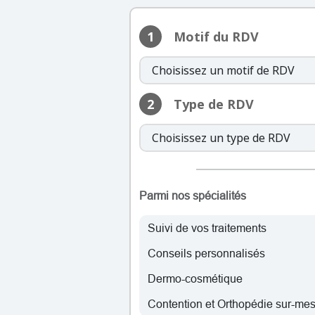
vendredi: 
1
Motif du RDV
lundi:
mardi: 
2
Type de RDV
mercredi: 
jeudi:
vendredi: 
Parmi nos spécialités
lundi:
mardi: 
Suivi de vos traitements
mercredi: 
Conseils personnalisés
jeudi:
vendredi: 
Dermo-cosmétique
Contention et Orthopédie sur-me