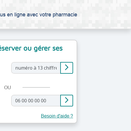
us en ligne avec votre pharmacie
réserver ou gérer ses
arrow_forward_ios
OU
arrow_forward_ios
Besoin d'aide ?