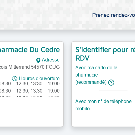
Prenez rendez-vo
armacie Du Cedre
S'identifier pour 
RDV
Adresse
nçois Mitterrand 54570 FOUG
Avec ma carte de la
 08:30 – 12:30, 13:30 – 19:00
pharmacie
08:30 – 12:30, 13:30 – 19:00
Heures d'ouverture
help
(recommandé)
08:30 – 12:30, 13:30 – 19:00
 08:30 – 12:30, 13:30 – 19:00
08:30 – 12:30, 13:30 – 19:00
Avec mon n° de téléphone
samedi: 09:00 – 12:00
mobile
dimanche: Fermé
 08:30 – 12:30, 13:30 – 19:00
08:30 – 12:30, 13:30 – 19:00