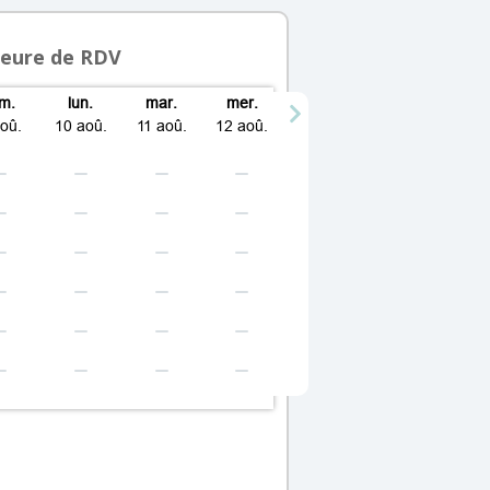
heure de RDV
im.
lun.
mar.
mer.
aoû.
10 aoû.
11 aoû.
12 aoû.