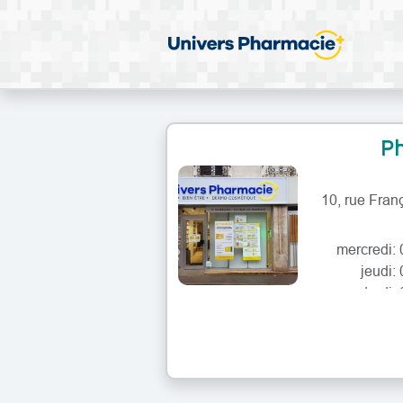
Ph
10, rue Fra
lundi:
mardi: 
mercredi: 
jeudi:
vendredi: 
lundi:
mardi: 