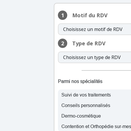
mercredi: 
jeudi:
1
Motif du RDV
vendredi: 
2
Type de RDV
lundi:
mardi: 
mercredi: 
jeudi:
vendredi: 
Parmi nos spécialités
Suivi de vos traitements
lundi:
Conseils personnalisés
mardi: 
Dermo-cosmétique
mercredi: 
jeudi:
Contention et Orthopédie sur-me