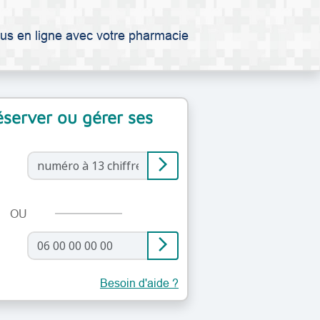
us en ligne avec votre pharmacie
réserver ou gérer ses
arrow_forward_ios
OU
arrow_forward_ios
Besoin d'aide ?