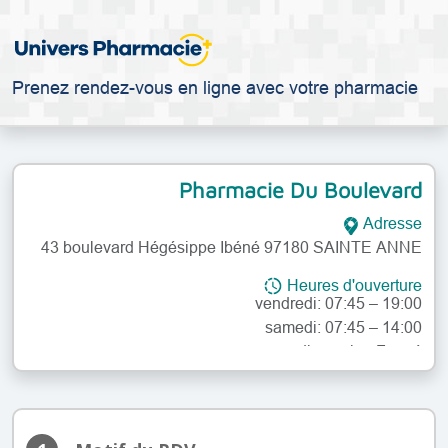
Prenez rendez-vous en ligne avec votre pharmacie
Pharmacie Du Boulevard
lundi: 07:45 – 19:00
Adresse
mardi: 07:45 – 19:00
43 boulevard Hégésippe Ibéné 97180 SAINTE ANNE
mercredi: 07:45 – 19:00
jeudi: 07:45 – 19:00
Heures d'ouverture
vendredi: 07:45 – 19:00
samedi: 07:45 – 14:00
dimanche: Fermé
lundi: 07:45 – 19:00
mardi: 07:45 – 19:00
mercredi: 07:45 – 19:00