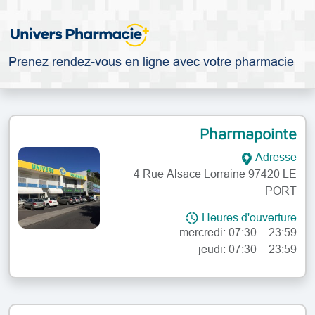
Prenez rendez-vous en ligne avec votre pharmacie
Pharmapointe
Adresse
4 Rue Alsace Lorraine 97420 LE
PORT
lundi: 07:30 – 23:59
mardi: 07:30 – 23:59
Heures d'ouverture
mercredi: 07:30 – 23:59
jeudi: 07:30 – 23:59
vendredi: 07:30 – 23:59
samedi: 07:30 – 23:59
dimanche: 07:30 – 23:59