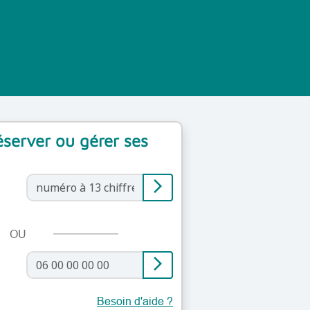
réserver ou gérer ses
arrow_forward_ios
OU
arrow_forward_ios
Besoin d'aide ?