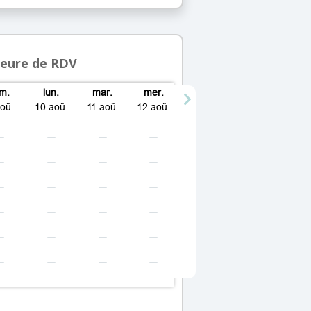
heure de RDV
im.
lun.
mar.
mer.
aoû.
10 aoû.
11 aoû.
12 aoû.