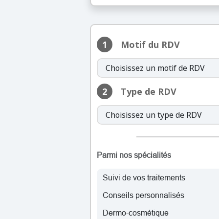
mardi: 
mercredi: 
jeudi:
1
Motif du RDV
vendredi: 
samedi: 
2
Type de RDV
lundi:
mardi: 
mercredi: 
jeudi:
vendredi: 
samedi: 
Parmi nos spécialités
Suivi de vos traitements
lundi:
Conseils personnalisés
mardi: 
mercredi: 
Dermo-cosmétique