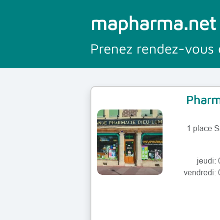
mapharma.net
Prenez rendez-vous 
Pharm
lundi:
1 place 
mardi: 
mercredi: 
jeudi:
vendredi: 
samedi: 
lundi: