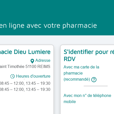
en ligne avec votre pharmacie
acie Dieu Lumiere
S'identifier pour 
RDV
Adresse
 08:45 – 12:00, 13:45 – 19:30
Saint Timothée 51100 REIMS
Avec ma carte de la
08:45 – 12:00, 13:45 – 19:30
pharmacie
Heures d'ouverture
08:45 – 12:00, 13:45 – 19:30
help
(recommandé)
 08:45 – 12:00, 13:45 – 19:30
08:45 – 12:00, 13:45 – 19:30
09:00 – 12:00, 14:00 – 17:30
Avec mon n° de téléphone
dimanche: Fermé
mobile
 08:45 – 12:00, 13:45 – 19:30